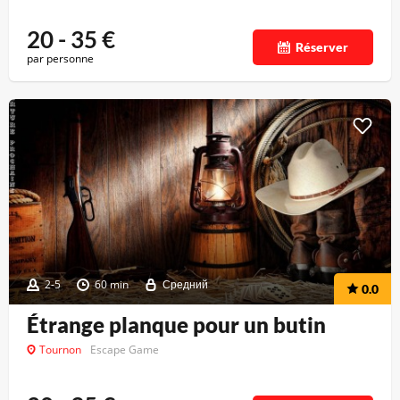
20 - 35
€
Réserver
par personne
2-5
60 min
Средний
0.0
Étrange planque pour un butin
Tournon
Escape Game