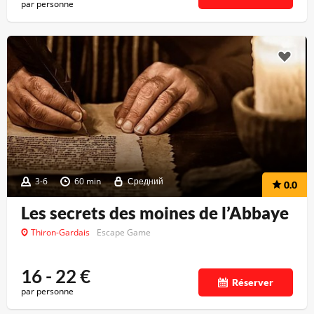
par personne
3-6
60 min
Средний
0.0
Les secrets des moines de l’Abbaye
Thiron-Gardais
Escape Game
16 - 22
€
Réserver
par personne