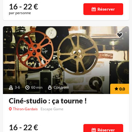
16 - 22
€
Réserver
par personne
3-6
60 min
Средний
0.0
Ciné-studio : ça tourne !
Thiron-Gardais
Escape Game
16 - 22
€
Réserver