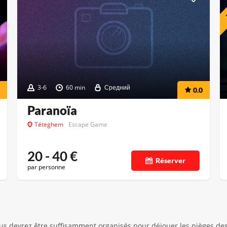
3-6
60 min
Средний
0.0
Paranoïa
Téteghem
Escape Game
20 - 40
€
Réserver
par personne
s devrez être suffisamment organisés pour déjouer les pièges des 