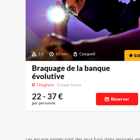
3-5
60 min
Средний
0.0
Braquage de la banque
évolutive
Téteghem
Escape Game
22 - 37
€
Réserver
par personne
Les escape games sont des jeux funs dans lesquels vou