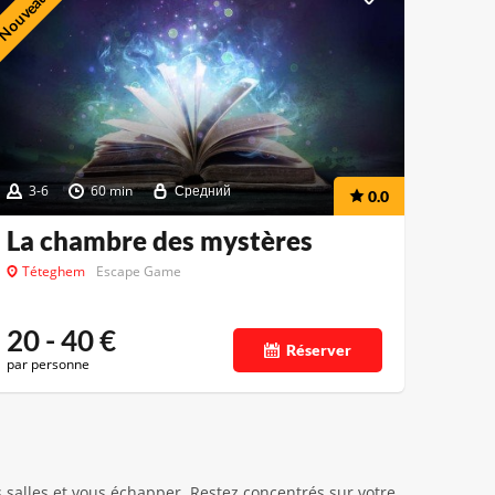
Nouveauté
3-6
60 min
Средний
0.0
La chambre des mystères
Téteghem
Escape Game
20 - 40
€
Réserver
par personne
salles et vous échapper. Restez concentrés sur votre