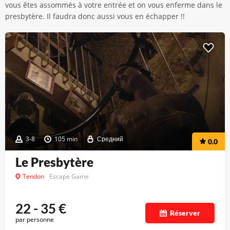
vous êtes assommés à votre entrée et on vous enferme dans le
presbytère. Il faudra donc aussi vous en échapper !!
3-8
105 min
Средний
0.0
Le Presbytère
Tendon
Escape Game
22 - 35
€
Réserver
par personne