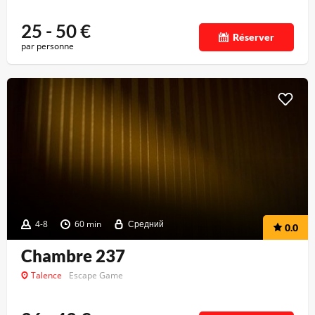
25 - 50
€
Réserver
par personne
4-8
60 min
Средний
0.0
Chambre 237
Talence
Escape Game