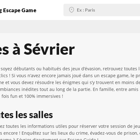
g Escape Game
s à Sévrier
oyez débutants ou habitués des jeux d’évasion, retrouvez toutes l
lics ! Si vous n’avez encore jamais joué dans un escape game, le 
me et vous devez résoudre les énigmes qui s’y trouvent en moins d
biances inédites tout au long de la partie. En famille, entre amis 
 fois fun et 100% immersives !
es les salles
erez toutes les informations utiles pour réserver votre session de
lus encore ! Enquêtez sur les lieux du crime, évadez-vous de prison
e game à Sévrier directement sur Escape Guide !