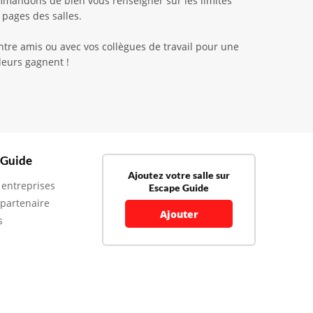
ommandons de bien vous renseigner sur les limites
 pages des salles.
tre amis ou avec vos collègues de travail pour une
leurs gagnent !
 Guide
Ajoutez votre salle sur
 entreprises
Escape Guide
 partenaire
Ajouter
s