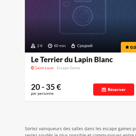
2-6
60 min
Средний
0.0
Le Terrier du Lapin Blanc
Saint-Louis
Escape Game
20 - 35
€
Réserver
par personne
Sortez vainqueurs des salles dans les escape games près
restez soudés le plus possible et communiquez entre v