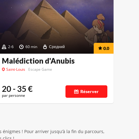
2-6
60 min
Средний
0.0
Malédiction d'Anubis
Saint-Louis
Escape Game
20 - 35
€
Réserver
par personne
 énigmes ! Pour arriver jusqu’à la fin du parcours,
clics !