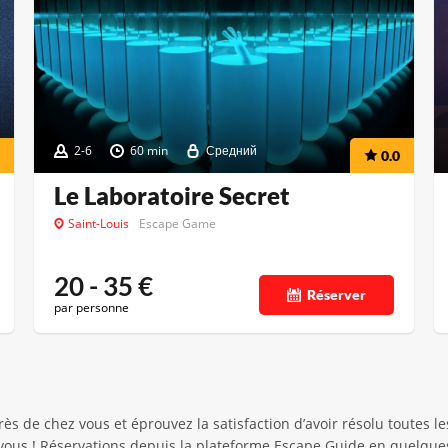
2-6
60 min
Средний
0.0
Le Laboratoire Secret
Saint-Louis
Escape Game
20 - 35
€
Réserver
par personne
 de chez vous et éprouvez la satisfaction d’avoir résolu toutes les
ous ! Réservations depuis la plateforme Escape Guide en quelques 