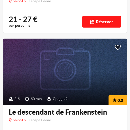
Saint-Lô
Escape Game
21 - 27
€
Réserver
par personne
3-6
60 min
Средний
0.0
Le descendant de Frankenstein
Saint-Lô
Escape Game