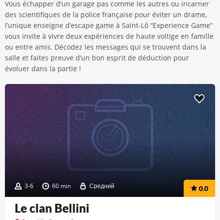
Vous échapper d’un garage pas comme les autres ou incarner
des scientifiques de la police française pour éviter un drame,
l’unique enseigne d’escape game à Saint-Lô “Experience Game”
vous invite à vivre deux expériences de haute voltige en famille
ou entre amis. Décodez les messages qui se trouvent dans la
salle et faites preuve d’un bon esprit de déduction pour
évoluer dans la partie !
3-6
60 min
Средний
0.0
Le clan Bellini