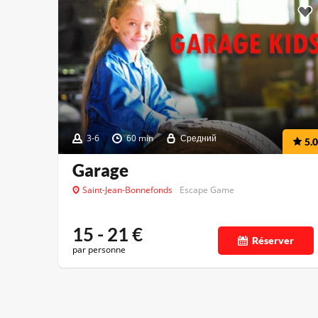
3-6
60 min
Средний
5.0
Garage
Saint-Jean-Bonnefonds
Escape Game
15 - 21
€
Réserver
par personne