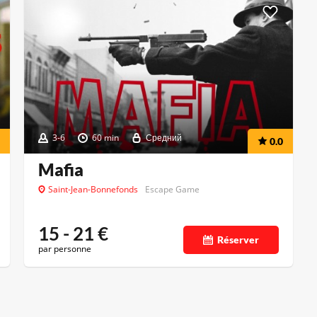
3-6
60 min
Средний
0.0
Mafia
Saint-Jean-Bonnefonds
Escape Game
15 - 21
€
Réserver
par personne