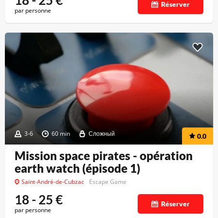
18 - 25
€
Réserver
par personne
3-6
60 min
Сложный
0.0
Mission space pirates - opération
earth watch (épisode 1)
Saint-André-de-Cubzac
Escape Game
18 - 25
€
Réserver
par personne