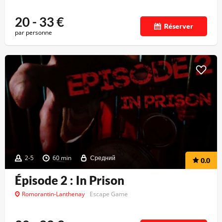
20 - 33
€
Réserver
par personne
2-5
60 min
Средний
0.0
Épisode 2 : In Prison
Romorantin-Lanthenay
Escape Game