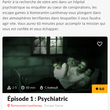
Partir à la recherche de votre ami dans un hôpital
psychiatrique ou enquêter au coeur de conspirations, les
escape games à Romorantin-Lanthenay vous plongent dans
des atmosphères terrifiantes dans lesquelles il vous faudra
agir vite. Vous aurez 60 minutes pour accomplir la mission qui
vous est confiée et vous échapper.
2-5
60 min
Сложный
0.0
Épisode 1 : Psychiatric
Romorantin-Lanthenay
Escape Game