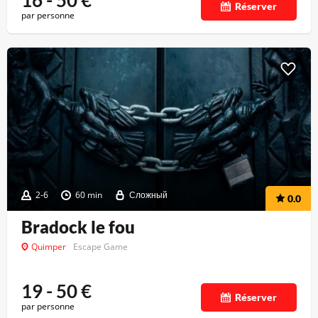
16 - 50
€
Réserver
par personne
2-6
60 min
Сложный
0.0
Bradock le fou
Quimper
Escape Game
19 - 50
€
Réserver
par personne