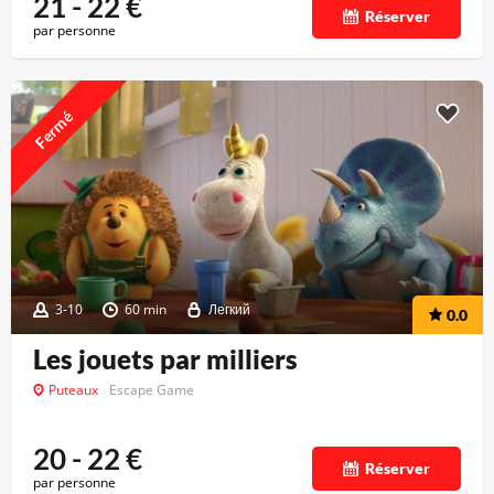
21 - 22
€
Réserver
par personne
Fermé
3-10
60 min
Легкий
0.0
Les jouets par milliers
Puteaux
Escape Game
20 - 22
€
Réserver
par personne