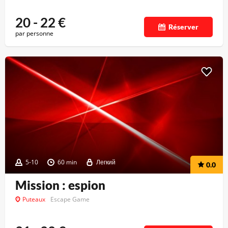
20 - 22
€
Réserver
par personne
5-10
60 min
Легкий
0.0
Mission : espion
Puteaux
Escape Game