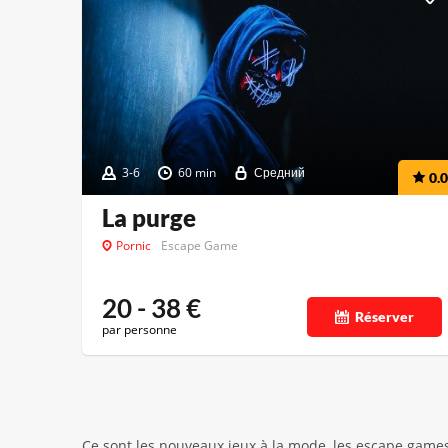
3-6
60 min
Средний
0.0
La purge
Pornic
Escape Game
20 - 38
€
Réserver
par personne
Ce sont les nouveaux jeux à la mode, les escape games 