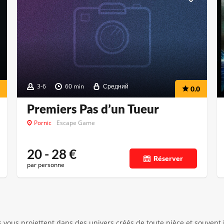
3-6
60 min
Средний
0.0
Premiers Pas d’un Tueur
Pornic
Escape Game
20 - 28
€
Réserver
par personne
vous projettent dans des univers créés de toute pièce et souvent in