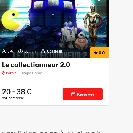
3-6
60 min
Средний
0.0
Le collectionneur 2.0
Pornic
Escape Game
20 - 38
€
Réserver
par personne
spirés d’histoires familières. À vous de trouver la