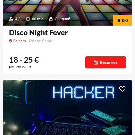
4-8
60 min
Средний
0.0
Disco Night Fever
Poitiers
Escape Game
18 - 25
€
Réserver
par personne