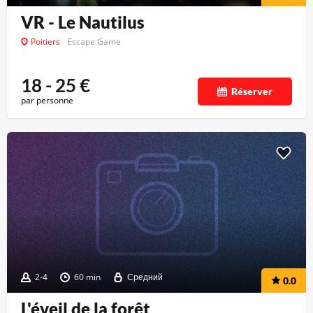
VR - Le Nautilus
Poitiers
Escape Game
18 - 25
€
Réserver
par personne
2-4
60 min
Средний
0.0
L'éveil de la forêt