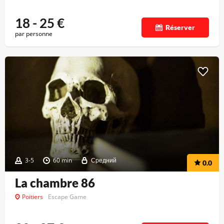
18 - 25
€
Réserver
par personne
3-5
60 min
Средний
0.0
La chambre 86
Poitiers
Escape Game