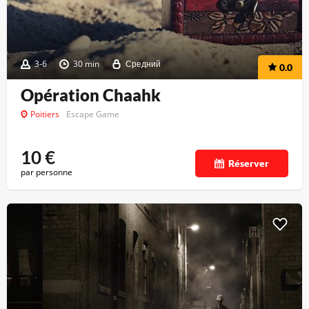
3-6
30 min
Средний
0.0
Opération Chaahk
Poitiers
Escape Game
10
€
Réserver
par personne