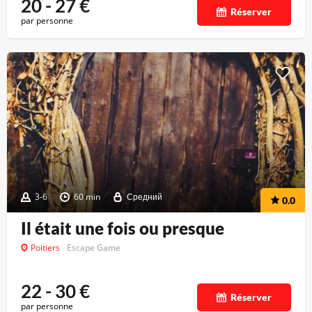
20 - 27
€
Réserver
par personne
3-6
60 min
Средний
0.0
Il était une fois ou presque
Poitiers
Escape Game
22 - 30
€
Réserver
par personne