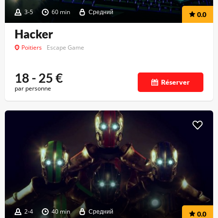
3-5
60 min
Средний
0.0
Hacker
Poitiers
Escape Game
18 - 25
€
Réserver
par personne
2-4
40 min
Средний
0.0