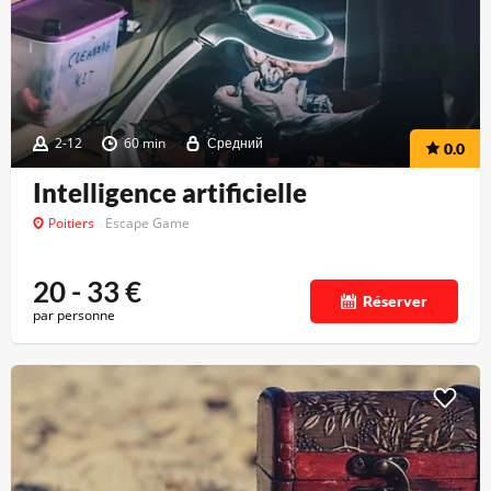
2-12
60 min
Средний
0.0
Intelligence artificielle
Poitiers
Escape Game
20 - 33
€
Réserver
par personne