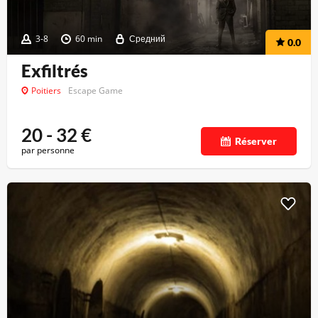
3-8
60 min
Средний
0.0
Exfiltrés
Poitiers
Escape Game
20 - 32
€
Réserver
par personne