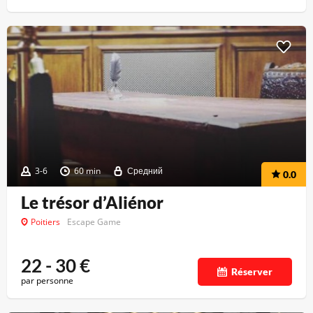
3-6
60 min
Средний
0.0
Le trésor d’Aliénor
Poitiers
Escape Game
22 - 30
€
Réserver
par personne