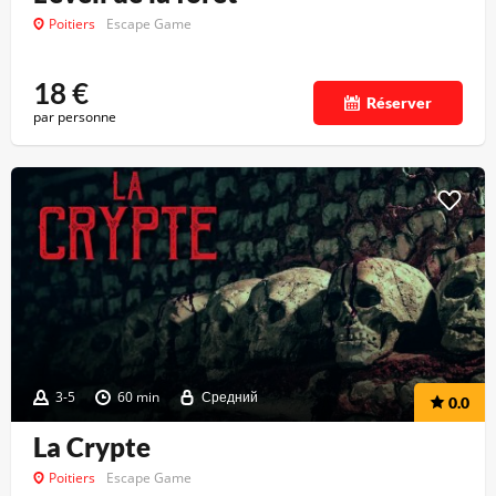
Poitiers
Escape Game
18
€
Réserver
par personne
3-5
60 min
Средний
0.0
La Crypte
Poitiers
Escape Game