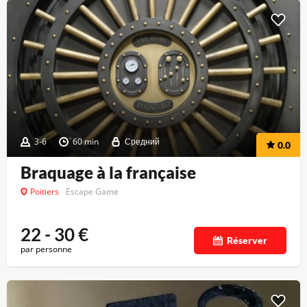
3-6
60 min
Средний
0.0
Braquage à la française
Poitiers
Escape Game
22 - 30
€
Réserver
par personne