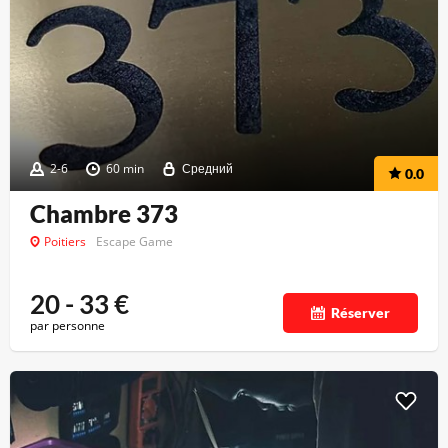
2-6
60 min
Средний
0.0
Chambre 373
Poitiers
Escape Game
20 - 33
€
Réserver
par personne