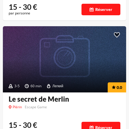
15 - 30
€
Réserver
par personne
3-5
60 min
Легкий
0.0
Le secret de Merlin
Plérin
Escape Game
15 - 30
€
Réserver