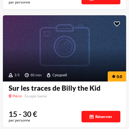
par personne
3-5
60 min
Средний
0.0
Sur les traces de Billy the Kid
Plérin
Escape Game
15 - 30
€
Réserver
par personne