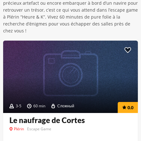
précieux artefact ou encore embarquer à bord d’un navire pour
retrouver un trésor, c’est ce qui vous attend dans l’escape game
à Plérin “Heure & K”. Vivez 60 minutes de pure folie à la
recherche d’énigmes pour vous échapper des salles près de
chez vous !
3-5
60 min
Сложный
0.0
Le naufrage de Cortes
Plérin
Escape Game