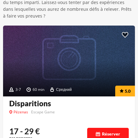
du temps imparti. Laissez-vous tenter par des expériences
dans lesquelles vous aurez de nombreux défis à relever. Prêts
à faire vos preuves ?
3-7
60 min
Средний
5.0
Disparitions
Pézenas
Escape Game
17 - 29
€
Réserver
par personne