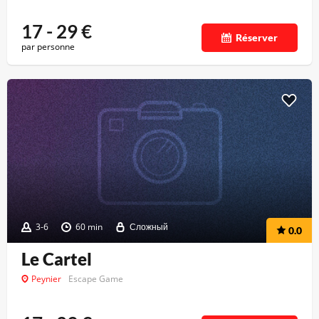
17 - 29
€
Réserver
par personne
3-6
60 min
Сложный
0.0
Le Cartel
Peynier
Escape Game