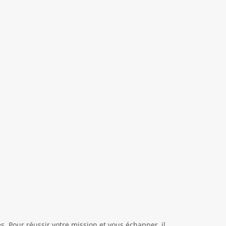
 Pour réussir votre mission et vous échapper, il