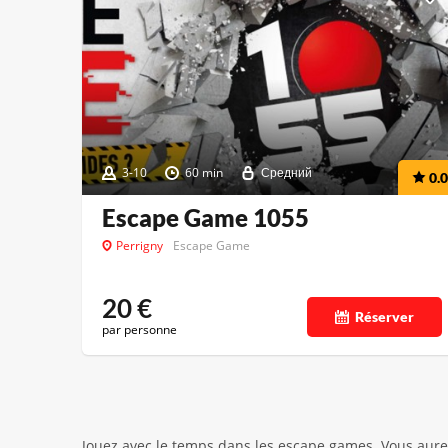
3-10
60 min
Средний
0.0
Escape Game 1055
Perrigny
Escape Game
20
€
Réserver
par personne
Jouez avec le temps dans les escape games. Vous aurez