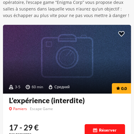
opératoire, l’escape game “Enigma Corp” vous propose deux
salles à suspens dans laquelle vous n’aurez qu’un objectif :
vous échapper au plus vite pour ne pas vous mettre à danger !
3-5
60 min
Средний
0.0
L’expérience (interdite)
Pamiers
Escape Game
17 - 29
€
Réserver
par personne