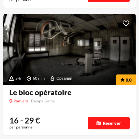
3-6
60 min
Средний
0.0
Le bloc opératoire
Pamiers
Escape Game
16 - 29
€
Réserver
par personne