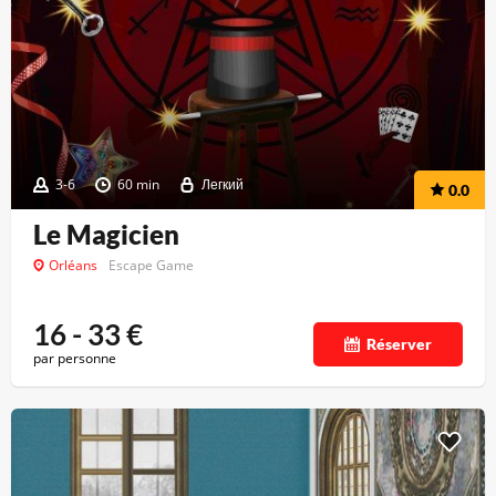
3-6
60 min
Легкий
0.0
Le Magicien
Orléans
Escape Game
16 - 33
€
Réserver
par personne