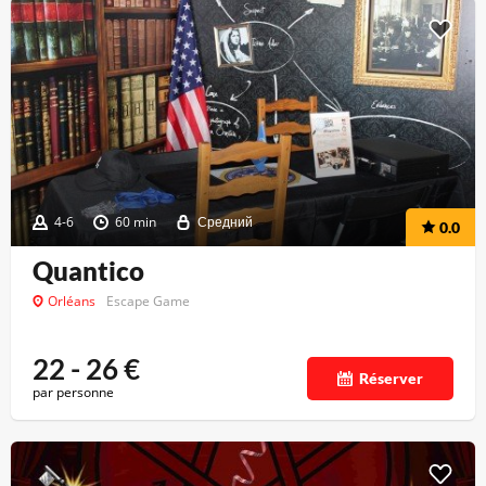
4-6
60 min
Средний
0.0
Quantico
Orléans
Escape Game
22 - 26
€
Réserver
par personne