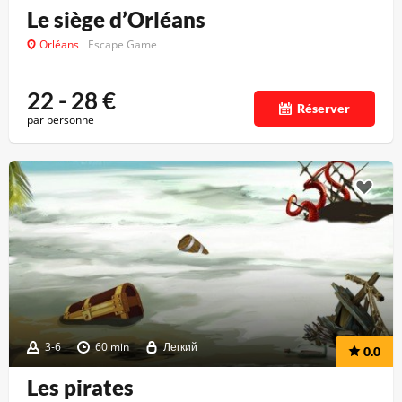
Le siège d’Orléans
Orléans
Escape Game
22 - 28
€
Réserver
par personne
3-6
60 min
Легкий
0.0
Les pirates