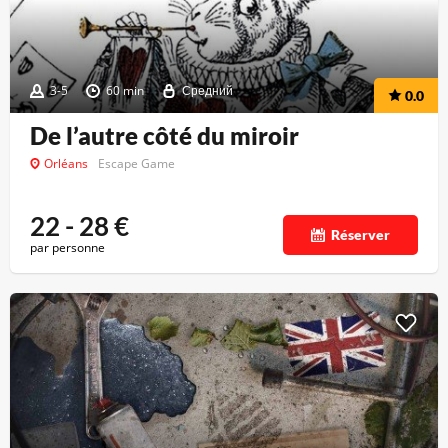
3-5
60 min
Средний
0.0
De l’autre côté du miroir
Orléans
Escape Game
22 - 28
€
Réserver
par personne