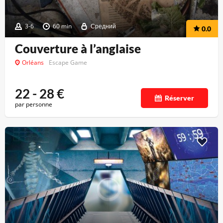
3-6
60 min
Средний
0.0
Couverture à l’anglaise
Orléans
Escape Game
22 - 28
€
Réserver
par personne