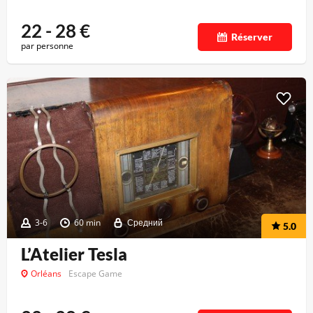
22 - 28
€
Réserver
par personne
3-6
60 min
Средний
5.0
L’Atelier Tesla
Orléans
Escape Game