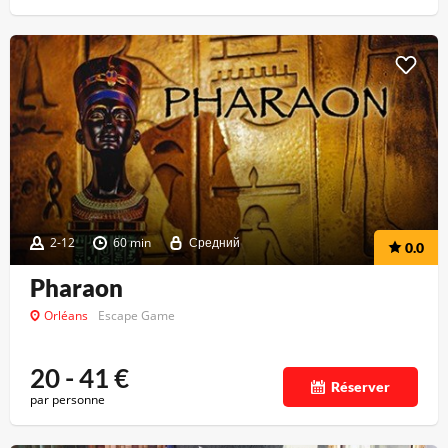
2-12
60 min
Средний
0.0
Pharaon
Orléans
Escape Game
20 - 41
€
Réserver
par personne