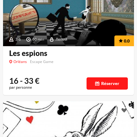
3-6
60 min
Легкий
0.0
Les espions
Orléans
Escape Game
16 - 33
€
Réserver
par personne