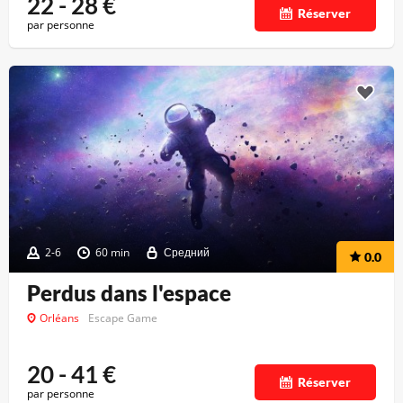
22 - 28
€
Réserver
par personne
2-6
60 min
Средний
0.0
Perdus dans l'espace
Orléans
Escape Game
20 - 41
€
Réserver
par personne