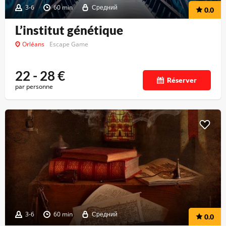
3-6
60 min
Средний
0.0
L’institut génétique
Orléans
Escape Game
22 - 28
€
Réserver
par personne
3-6
60 min
Средний
0.0