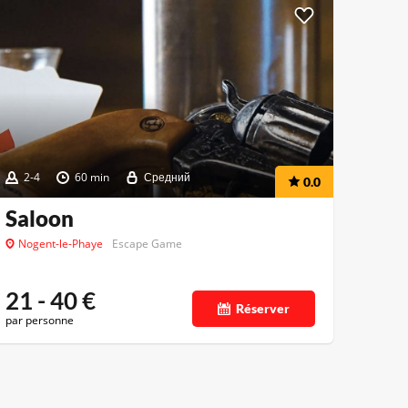
2-4
60 min
Средний
0.0
Saloon
Nogent-le-Phaye
Escape Game
21 - 40
€
Réserver
par personne