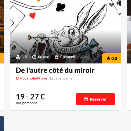
3-5
60 min
Средний
0.0
De l'autre côté du miroir
Nogent-le-Phaye
Escape Game
19 - 27
€
Réserver
par personne