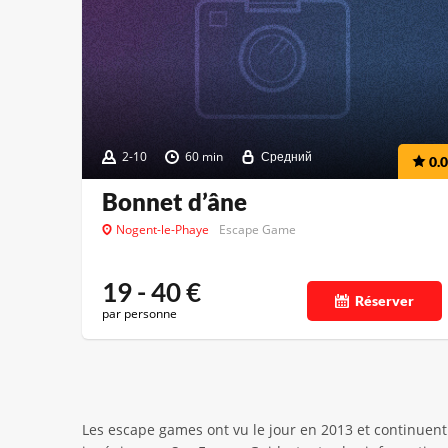
2-10
60 min
Средний
0.0
Bonnet d’âne
Nogent-le-Phaye
Escape Game
19 - 40
€
Réserver
par personne
Les escape games ont vu le jour en 2013 et continuent 