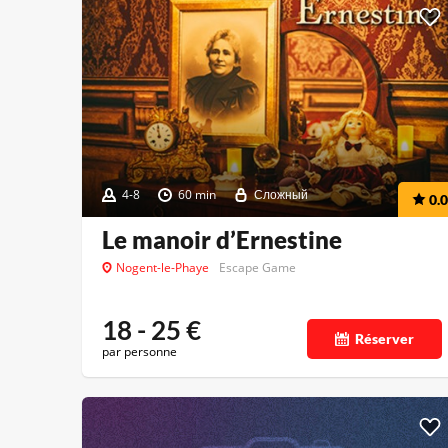
4-8
60 min
Сложный
0.0
Le manoir d’Ernestine
Nogent-le-Phaye
Escape Game
18 - 25
€
Réserver
par personne