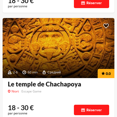
18 - 30
€
Réserver
par personne
2-6
60 min
Средний
0.0
Le temple de Chachapoya
Niort
Escape Game
18 - 30
€
Réserver
par personne