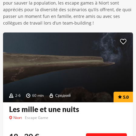
pour sauver la population, les escape games à Niort sont
appréciés pour la diversité des scénarios qu’ils offrent, de quoi
passer un moment fun en famille, entre amis ou avec ses
collègues de travail lors d’un team-building !
2-6
60 min
Средний
5.0
Les mille et une nuits
Niort
Escape Game