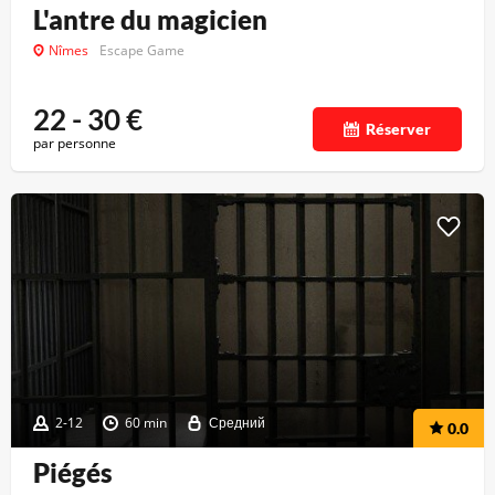
L'antre du magicien
Nîmes
Escape Game
22 - 30
€
Réserver
par personne
2-12
60 min
Средний
0.0
Piégés