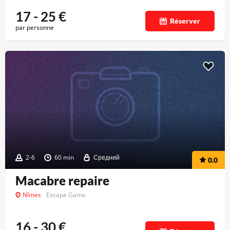
17 - 25
€
Réserver
par personne
2-6
60 min
Средний
0.0
Macabre repaire
Nîmes
Escape Game
16 - 30
€