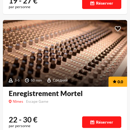
19 - 27
€
Réserver
par personne
3-6
60 min
Средний
0.0
Enregistrement Mortel
Nîmes
Escape Game
22 - 30
€
Réserver
par personne