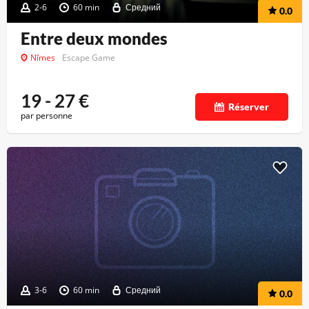
2-6
60 min
Средний
0.0
Entre deux mondes
Nîmes
Escape Game
19 - 27
€
Réserver
par personne
3-6
60 min
Средний
0.0