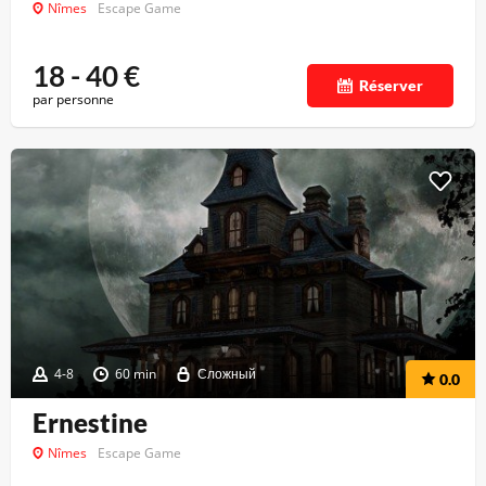
Nîmes
Escape Game
18 - 40
€
Réserver
par personne
4-8
60 min
Сложный
0.0
Ernestine
Nîmes
Escape Game