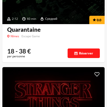
2-12
60 min
Средний
0.0
Quarantaine
Nîmes
Escape Game
18 - 38
€
Réserver
par personne