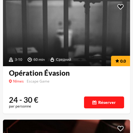
3-10
60 min
Средний
0.0
Opération Évasion
Nîmes
Escape Game
24 - 30
€
Réserver
par personne