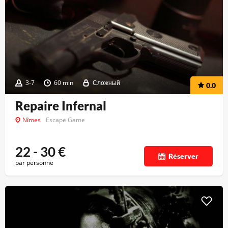
3-7
60 min
Сложный
0.0
Repaire Infernal
Nîmes
Escape Game
22 - 30
€
Réserver
par personne