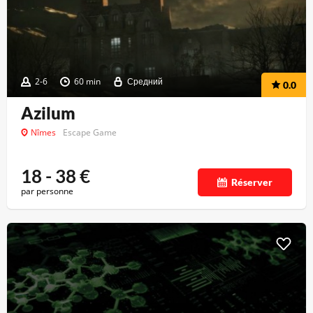
2-6
60 min
Средний
0.0
Azilum
Nîmes
Escape Game
18 - 38
€
Réserver
par personne