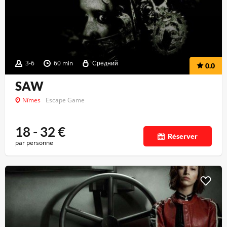
3-6
60 min
Средний
0.0
SAW
Nîmes
Escape Game
18 - 32
€
Réserver
par personne