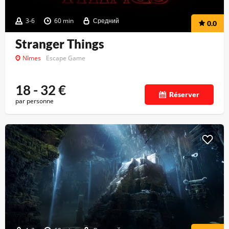
3-6
60 min
Средний
0.0
Stranger Things
Nîmes
Escape Game
18 - 32
€
Réserver
par personne