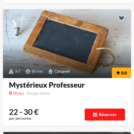
3-7
60 min
Средний
0.0
Mystérieux Professeur
Nîmes
Escape Game
22 - 30
€
Réserver
par personne