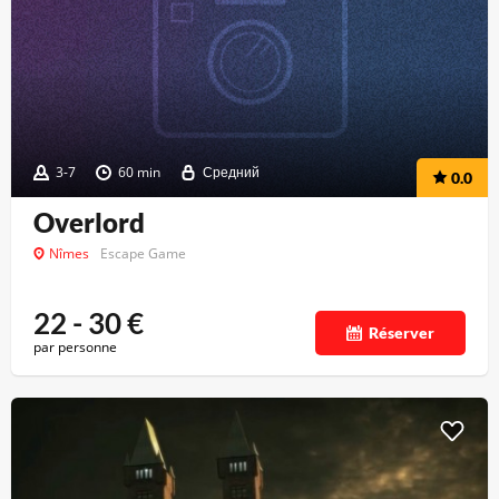
3-7
60 min
Средний
0.0
Overlord
Nîmes
Escape Game
22 - 30
€
Réserver
par personne