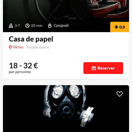
3-7
60 min
Средний
0.0
Casa de papel
Nîmes
Escape Game
18 - 32
€
Réserver
par personne