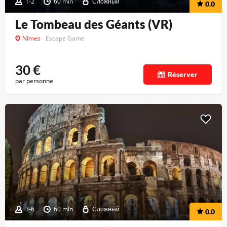
1-2
60 min
Сложный
0.0
Le Tombeau des Géants (VR)
Nîmes
Escape Game
30
€
Réserver
par personne
3-6
60 min
Сложный
0.0