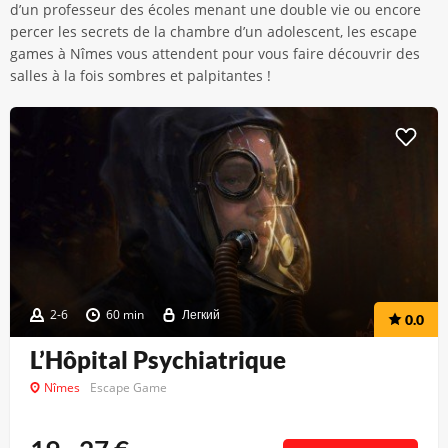
d’un professeur des écoles menant une double vie ou encore
percer les secrets de la chambre d’un adolescent, les escape
games à Nîmes vous attendent pour vous faire découvrir des
salles à la fois sombres et palpitantes !
2-6
60 min
Легкий
0.0
L’Hôpital Psychiatrique
Nîmes
Escape Game