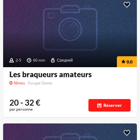
2-5
60 min
Средний
0.0
Les braqueurs amateurs
Nîmes
Escape Game
20 - 32
€
Réserver
par personne