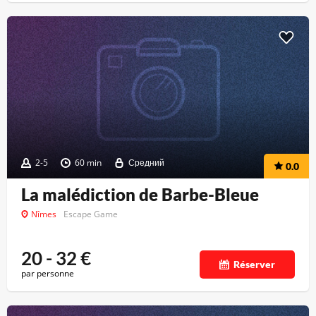
2-5
60 min
Средний
0.0
La malédiction de Barbe-Bleue
Nîmes
Escape Game
20 - 32
€
Réserver
par personne