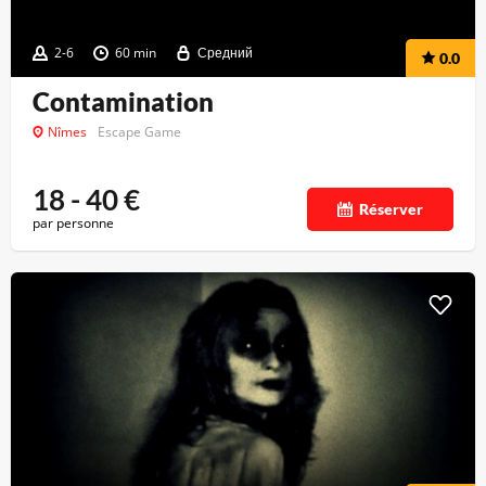
2-6
60 min
Средний
0.0
Contamination
Nîmes
Escape Game
18 - 40
€
Réserver
par personne