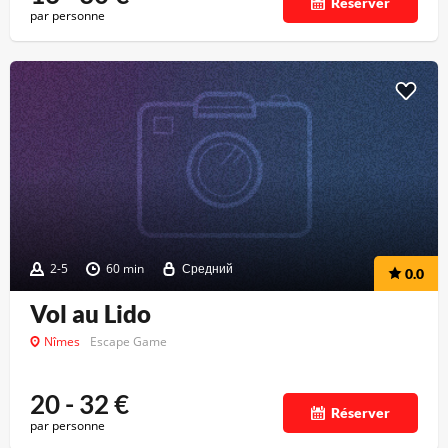
Réserver
par personne
2-5
60 min
Средний
0.0
Vol au Lido
Nîmes
Escape Game
20 - 32
€
Réserver
par personne