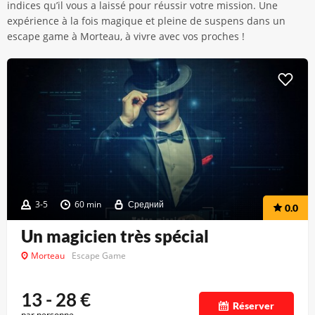
indices qu’il vous a laissé pour réussir votre mission. Une
expérience à la fois magique et pleine de suspens dans un
escape game à Morteau, à vivre avec vos proches !
3-5
60 min
Средний
0.0
Un magicien très spécial
Morteau
Escape Game
13 - 28
€
Réserver
par personne