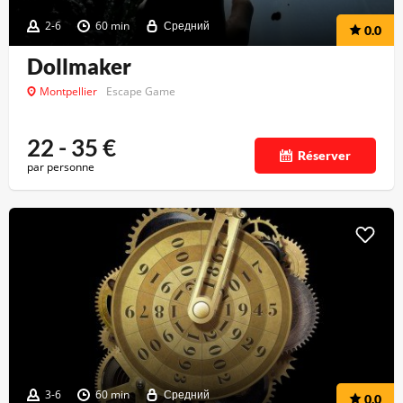
2-6
60 min
Средний
0.0
Dollmaker
Montpellier
Escape Game
22 - 35
€
Réserver
par personne
3-6
60 min
Средний
0.0