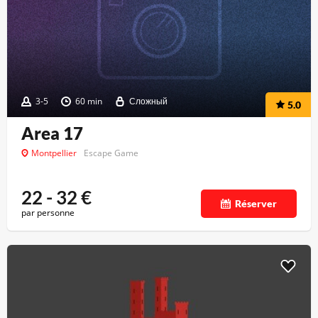
3-5
60 min
Сложный
5.0
Area 17
Montpellier
Escape Game
22 - 32
€
Réserver
par personne