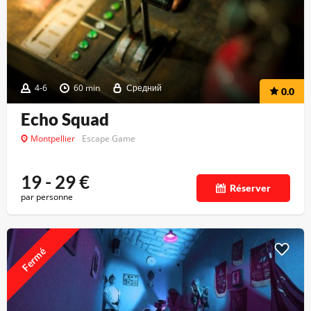
4-6
60 min
Средний
0.0
Echo Squad
Montpellier
Escape Game
19 - 29
€
Réserver
par personne
Fermé