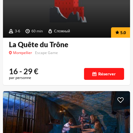
3-6
60 min
Сложный
5.0
La Quête du Trône
Montpellier
Escape Game
16 - 29
€
Réserver
par personne