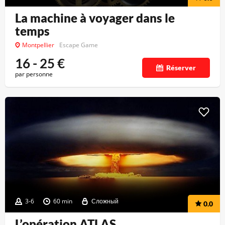
La machine à voyager dans le
temps
Montpellier
Escape Game
16 - 25
€
Réserver
par personne
3-6
60 min
Сложный
0.0
L’opération ATLAS