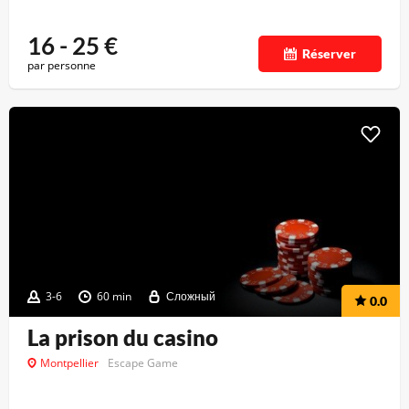
16 - 25
€
Réserver
par personne
3-6
60 min
Сложный
0.0
La prison du casino
Montpellier
Escape Game