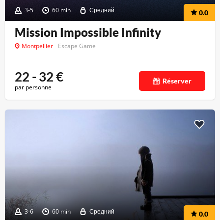
3-5
60 min
Средний
0.0
Mission Impossible Infinity
Montpellier
Escape Game
22 - 32
€
Réserver
par personne
3-6
60 min
Средний
0.0