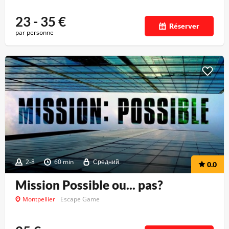
23 - 35
€
Réserver
par personne
2-8
60 min
Средний
0.0
Mission Possible ou... pas?
Montpellier
Escape Game