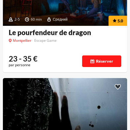
2-5
60 min
Средний
5.0
Le pourfendeur de dragon
Montpellier
Escape Game
23 - 35
€
Réserver
par personne