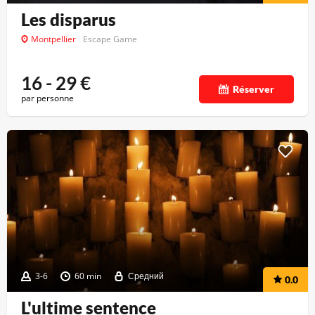
Les disparus
Montpellier
Escape Game
16 - 29
€
Réserver
par personne
3-6
60 min
Средний
0.0
L'ultime sentence