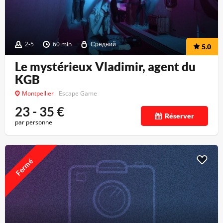
2-5
60 min
Средний
5.0
Le mystérieux Vladimir, agent du
KGB
Montpellier
Escape Game
23 - 35
€
Réserver
par personne
Fermé