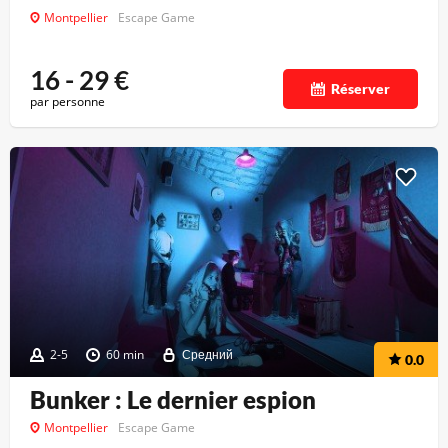
Montpellier
Escape Game
16 - 29
€
Réserver
par personne
2-5
60 min
Средний
0.0
Bunker : Le dernier espion
Montpellier
Escape Game