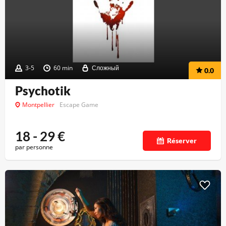
3-5
60 min
Сложный
0.0
Psychotik
Montpellier
Escape Game
18 - 29
€
Réserver
par personne