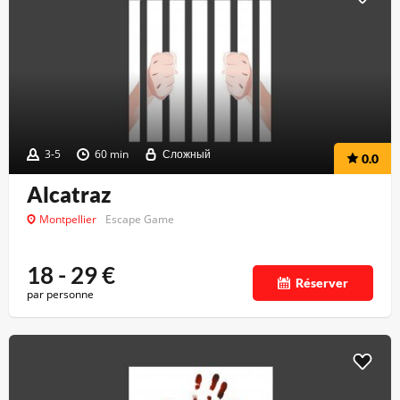
3-5
60 min
Сложный
0.0
Alcatraz
Montpellier
Escape Game
18 - 29
€
Réserver
par personne