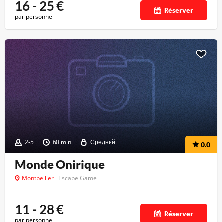
16 - 25
€
Réserver
par personne
2-5
60 min
Средний
0.0
Monde Onirique
Montpellier
Escape Game
11 - 28
€
Réserver
par personne