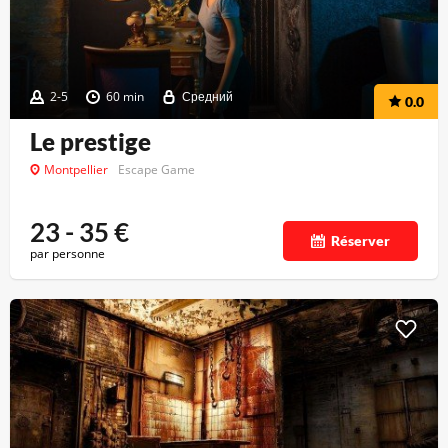
2-5
60 min
Средний
0.0
Le prestige
Montpellier
Escape Game
23 - 35
€
Réserver
par personne