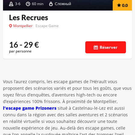
3-6
60 min
Сложный
0.0
Les Recrues
Montpellier
Escape Game
16 - 29
€
Réserver
par personne
Vous l’aurez compris, les escape games de l’Hérault vous
proposent des scénarios variés et pour tous les goûts, que vous
soyez férus d’enquêtes, d’aventures high-tech ou encore
d’expériences 100% frissons. À proximité de Montpellier,
l’escape game Prizoners
situé à Castelnau-le-Lez est aussi
connu dans la région avec des salles aventures et 2 scénarios
en réalité virtuelle si vous souhaitez découvrir une toute
nouvelle expérience de jeu. Au-delà des escape games, celle
que l’on appelle la surdouée maîtrise l’art des trompes l’oeil