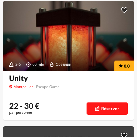
3-6
60 min
Средний
0.0
Unity
Montpellier
Escape Game
22 - 30
€
Réserver
par personne