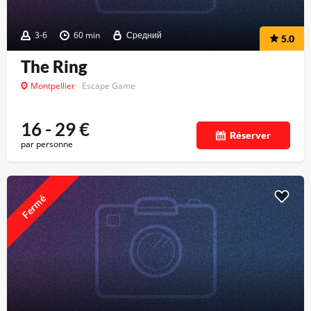
3-6
60 min
Средний
5.0
The Ring
Montpellier
Escape Game
16 - 29
€
Réserver
par personne
Fermé