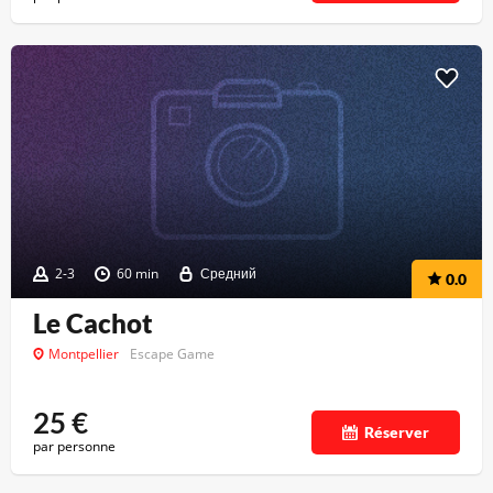
2-3
60 min
Средний
0.0
Le Cachot
Montpellier
Escape Game
25
€
Réserver
par personne