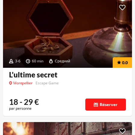
3-6
60 min
Средний
0.0
L’ultime secret
Montpellier
Escape Game
18 - 29
€
Réserver
par personne