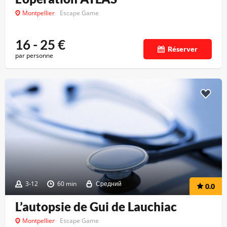
Montpellier
Escape Game
16 - 25
€
Réserver
par personne
3-12
60 min
Средний
0.0
L’autopsie de Gui de Lauchiac
Montpellier
Escape Game