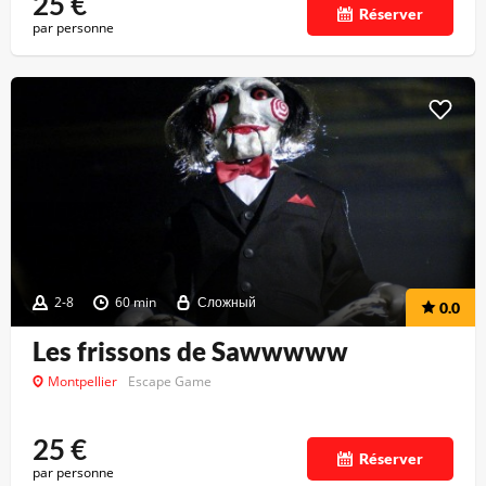
25
€
Réserver
par personne
2-8
60 min
Сложный
0.0
Les frissons de Sawwwww
Montpellier
Escape Game
25
€
Réserver
par personne