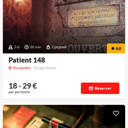
3-6
60 min
Средний
0.0
Patient 148
Montpellier
Escape Game
18 - 29
€
Réserver
par personne