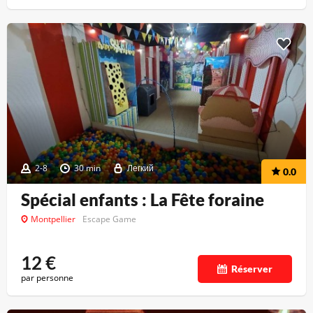
2-8
30 min
Легкий
0.0
Spécial enfants : La Fête foraine
Montpellier
Escape Game
12
€
Réserver
par personne