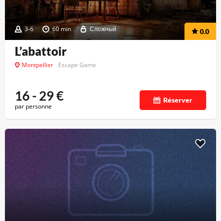
3-6
60 min
Сложный
0.0
L’abattoir
Montpellier
Escape Game
16 - 29
€
Réserver
par personne