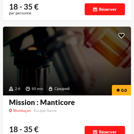
18 - 35
€
Réserver
par personne
2-6
60 min
Средний
0.0
Mission : Manticore
Montluçon
Escape Game
18 - 35
€
Réserver