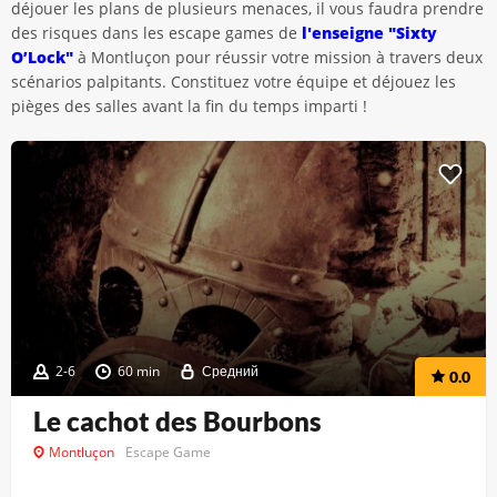
déjouer les plans de plusieurs menaces, il vous faudra prendre
des risques dans les escape games de
l'enseigne "Sixty
O’Lock"
à Montluçon pour réussir votre mission à travers deux
scénarios palpitants. Constituez votre équipe et déjouez les
pièges des salles avant la fin du temps imparti !
2-6
60 min
Средний
0.0
Le cachot des Bourbons
Montluçon
Escape Game