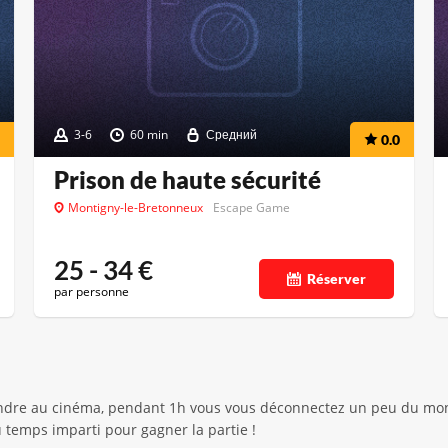
3-6
60 min
Средний
0.0
Prison de haute sécurité
Montigny-le-Bretonneux
Escape Game
25 - 34
€
Réserver
par personne
ndre au cinéma, pendant 1h vous vous déconnectez un peu du mon
u temps imparti pour gagner la partie !