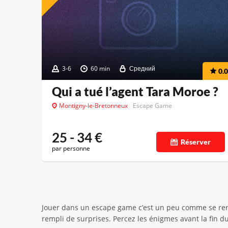
3-6
60 min
Средний
0.0
Qui a tué l’agent Tara Moroe ?
Montigny-le-Bretonneux
Escape Game
25 - 34
€
Réserver
par personne
Jouer dans un escape game c’est un peu comme se re
rempli de surprises. Percez les énigmes avant la fin d