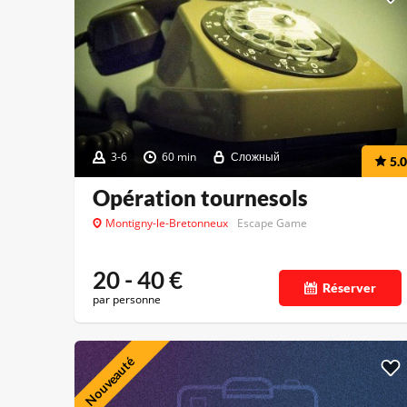
3-6
60 min
Сложный
5.0
Opération tournesols
Montigny-le-Bretonneux
Escape Game
20 - 40
€
Réserver
par personne
Nouveauté