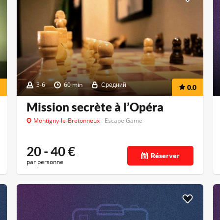
3-6
60 min
Средний
0.0
Mission secrète à l’Opéra
Montigny-le-Bretonneux
Escape Game
20 - 40
€
Réserver
par personne