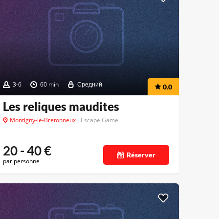
3-6
60 min
Средний
0.0
Les reliques maudites
Montigny-le-Bretonneux
Escape Game
20 - 40
€
Réserver
par personne