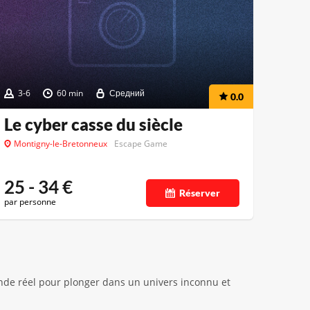
3-6
60 min
Средний
0.0
Le cyber casse du siècle
Montigny-le-Bretonneux
Escape Game
25 - 34
€
Réserver
par personne
de réel pour plonger dans un univers inconnu et