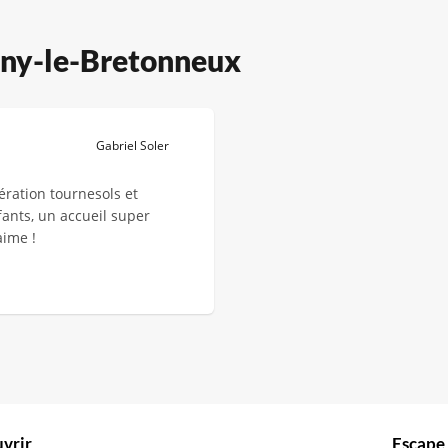
gny-le-Bretonneux
Gabriel Soler
ération tournesols et
fants, un accueil super
aime !
vrir
Escape