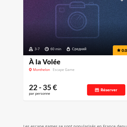
3-7
60 min
Средний
0.0
À la Volée
Monthelon
Escape Game
22 - 35
€
Réserver
par personne
Les escape games se sont popularisés en France depui