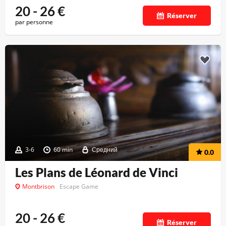
20 - 26
€
Réserver
par personne
3-6
60 min
Средний
0.0
Les Plans de Léonard de Vinci
Montbrison
Escape Game
20 - 26
€
Réserver