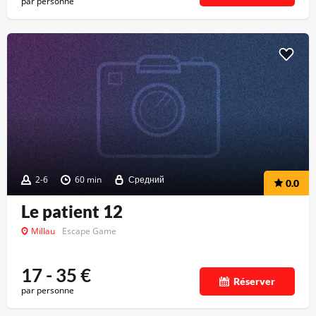
par personne
2-6
60 min
Средний
0.0
Le patient 12
Millau
Escape Game
17 - 35
€
Réserver
par personne