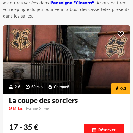
aventures variées dans
l’enseigne “Cinsens”
. À vous de tirer
votre épingle du jeu pour venir à bout des casse-têtes présents
dans les salles.
2-6
60 min
Средний
0.0
La coupe des sorciers
Millau
Escape Game
17 - 35
€
Réserver