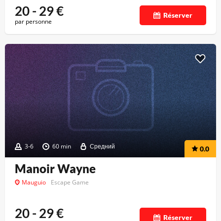
20 - 29
€
Réserver
par personne
3-6
60 min
Средний
0.0
Manoir Wayne
Mauguio
Escape Game
20 - 29
€
Réserver