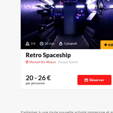
3-6
60 min
Средний
0.0
Retro Spaceship
Mareuil-lès-Meaux
Escape Game
20 - 26
€
Réserver
par personne
S’adonner à une toute nouvelle activité immersive et g