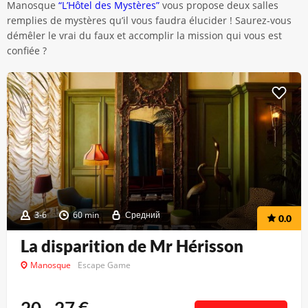
Manosque
“L’Hôtel des Mystères”
vous propose deux salles
remplies de mystères qu’il vous faudra élucider ! Saurez-vous
démêler le vrai du faux et accomplir la mission qui vous est
confiée ?
3-6
60 min
Средний
0.0
La disparition de Mr Hérisson
Manosque
Escape Game