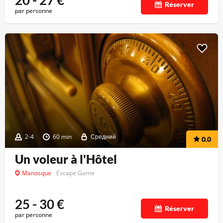
20 - 27
€
Réserver
par personne
2-4
60 min
Средний
0.0
Un voleur à l'Hôtel
Manosque
Escape Game
25 - 30
€
Réserver
par personne