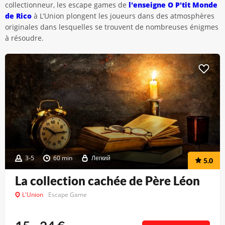
collectionneur, les escape games de
l'enseigne O P'tit Monde
de Rico
à L’Union plongent les joueurs dans des atmosphères
originales dans lesquelles se trouvent de nombreuses énigmes
à résoudre.
3-5
60 min
Легкий
5.0
La collection cachée de Père Léon
L'Union
Escape Game