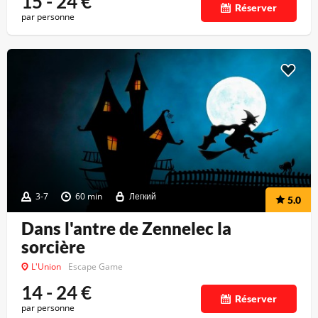
15 - 24
€
Réserver
par personne
3-7
60 min
Легкий
5.0
Dans l'antre de Zennelec la
sorcière
L'Union
Escape Game
14 - 24
€
Réserver
par personne