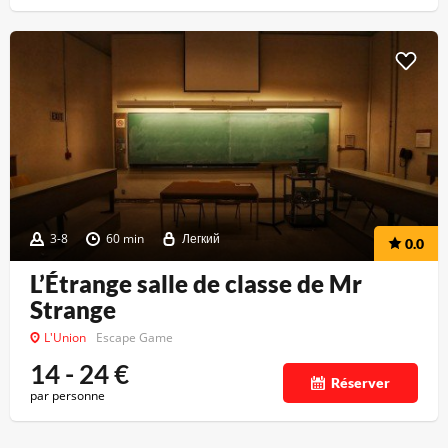
3-8
60 min
Легкий
0.0
L’Étrange salle de classe de Mr
Strange
L'Union
Escape Game
14 - 24
€
Réserver
par personne