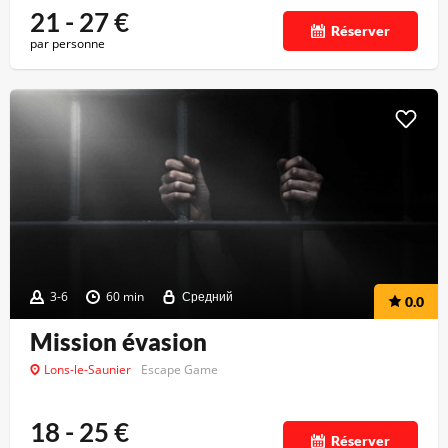
21 - 27
€
Réserver
par personne
3-6
60 min
Средний
0.0
Mission évasion
Lons-le-Saunier
Escape Game
18 - 25
€
Réserver