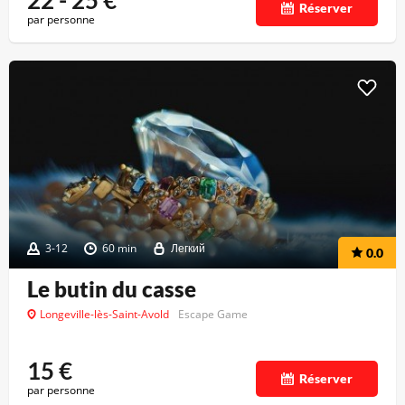
22 - 25
€
Réserver
par personne
3-12
60 min
Легкий
0.0
Le butin du casse
Longeville-lès-Saint-Avold
Escape Game
15
€
Réserver
par personne