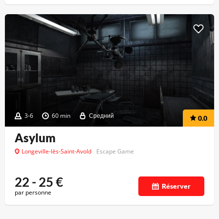
3-6
60 min
Средний
0.0
Asylum
Longeville-lès-Saint-Avold
Escape Game
22 - 25
€
Réserver
par personne