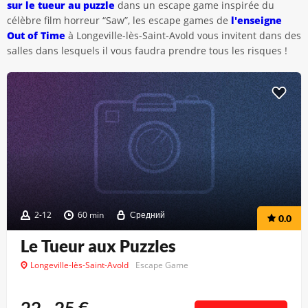
sur le tueur au puzzle
dans un escape game inspirée du
célèbre film horreur “Saw”, les escape games de
l'enseigne
Out of Time
à Longeville-lès-Saint-Avold vous invitent dans des
salles dans lesquels il vous faudra prendre tous les risques !
2-12
60 min
Средний
0.0
Le Tueur aux Puzzles
Longeville-lès-Saint-Avold
Escape Game