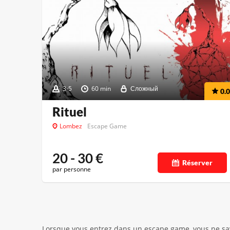
3-5
60 min
Сложный
0.0
Rituel
Lombez
Escape Game
20 - 30
€
Réserver
par personne
Lorsque vous entrez dans un escape game, vous ne save