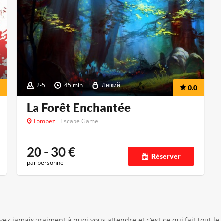
2-5
45 min
Легкий
0.0
La Forêt Enchantée
Lombez
Escape Game
20 - 30
€
Réserver
par personne
z jamais vraiment à quoi vous attendre et c’est ce qui fait tout 