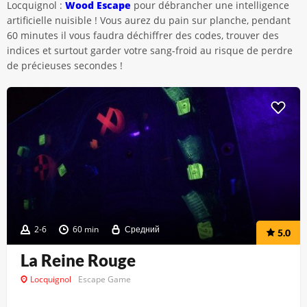
Locquignol :
Wood Escape
pour débrancher une intelligence
artificielle nuisible ! Vous aurez du pain sur planche, pendant
60 minutes il vous faudra déchiffrer des codes, trouver des
indices et surtout garder votre sang-froid au risque de perdre
de précieuses secondes !
2-6
60 min
Средний
5.0
La Reine Rouge
Locquignol
Escape Game