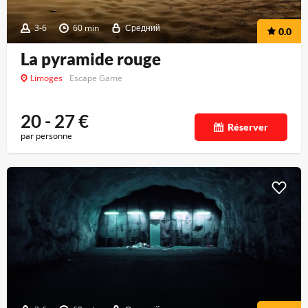
3-6
60 min
Средний
0.0
La pyramide rouge
Limoges
Escape Game
20 - 27
€
Réserver
par personne