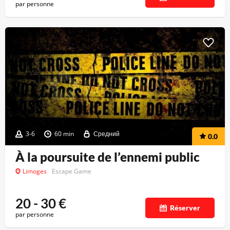
par personne
3-6
60 min
Средний
0.0
À la poursuite de l’ennemi public
Limoges
Escape Game
20 - 30
€
Réserver
par personne