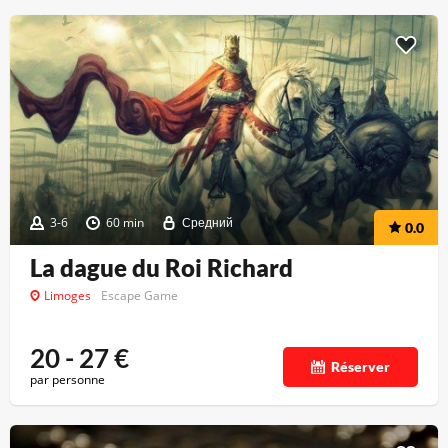
3-6
60 min
Средний
0.0
La dague du Roi Richard
Limoges
Escape Game
20 - 27
€
Réserver
par personne