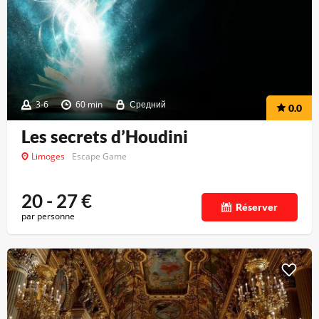
3-6
60 min
Средний
0.0
Les secrets d’Houdini
Limoges
Escape Game
20 - 27
€
Réserver
par personne