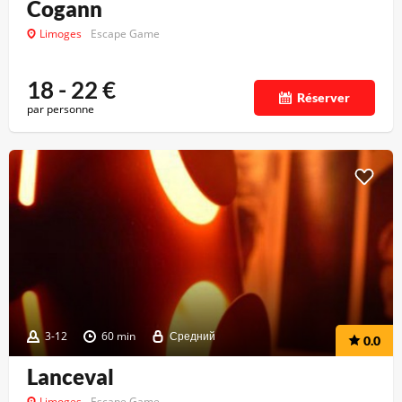
Cogann
Limoges
Escape Game
18 - 22
€
Réserver
par personne
3-12
60 min
Средний
0.0
Lanceval
Limoges
Escape Game