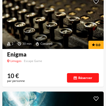
2
30 min
Средний
0.0
Enigma
Limoges
Escape Game
10
€
Réserver
par personne