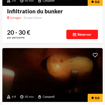
3-6
60 min
Средний
0.0
Infiltration du bunker
Limoges
Escape Game
20 - 30
€
Réserver
par personne
4-8
60 min
Средний
0.0