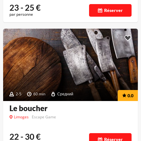
23 - 25
€
Réserver
par personne
2-5
60 min
Средний
0.0
Le boucher
Limoges
Escape Game
22 - 30
€
Réserver