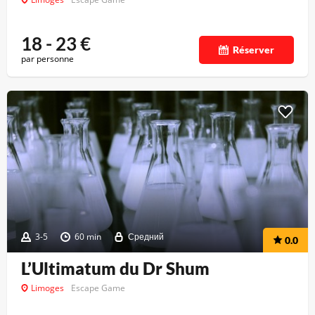
18 - 23
€
Réserver
par personne
3-5
60 min
Средний
0.0
L’Ultimatum du Dr Shum
Limoges
Escape Game