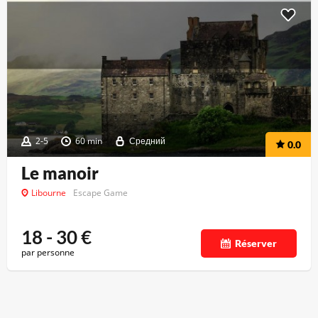
2-5
60 min
Средний
0.0
Le manoir
Libourne
Escape Game
18 - 30
€
Réserver
par personne