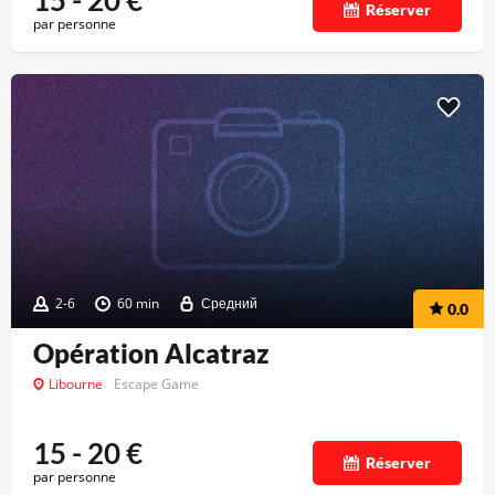
15 - 20
€
Réserver
par personne
2-6
60 min
Средний
0.0
Opération Alcatraz
Libourne
Escape Game
15 - 20
€
Réserver
par personne