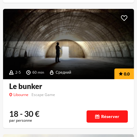
2-5
60 min
Средний
0.0
Le bunker
Libourne
Escape Game
18 - 30
€
Réserver
par personne