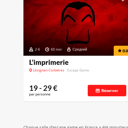
2-6
60 min
Средний
0.0
L’imprimerie
Lézignan-Corbières
Escape Game
19 - 29
€
Réserver
par personne
Chaque salle d’escape game en France a été minutieuse