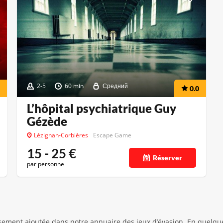
2-5
60 min
Средний
0.0
L’hôpital psychiatrique Guy
Gézède
Lézignan-Corbières
Escape Game
15 - 25
€
Réserver
par personne
ment ajoutée dans notre annuaire des jeux d’évasion. En quelques 