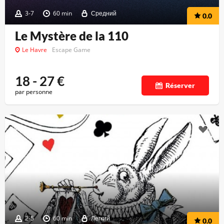
3-7
60 min
Средний
0.0
Le Mystère de la 110
Le Havre
Escape Game
18 - 27
€
Réserver
par personne
2-5
60 min
Легкий
0.0