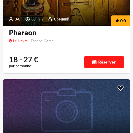
3-6
60 min
Средний
0.0
Pharaon
Le Havre
Escape Game
18 - 27
€
Réserver
par personne