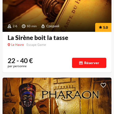
2-6
60 min
Средний
5.0
La Sirène boit la tasse
Le Havre
Escape Game
22 - 40
€
Réserver
par personne