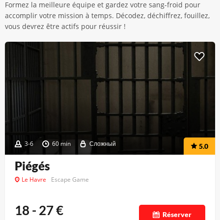
Formez la meilleure équipe et gardez votre sang-froid pour
accomplir votre mission à temps. Décodez, déchiffrez, fouillez,
vous devrez être actifs pour réussir !
3-6
60 min
Сложный
5.0
Piégés
Le Havre
Escape Game
18 - 27
€
Réserver