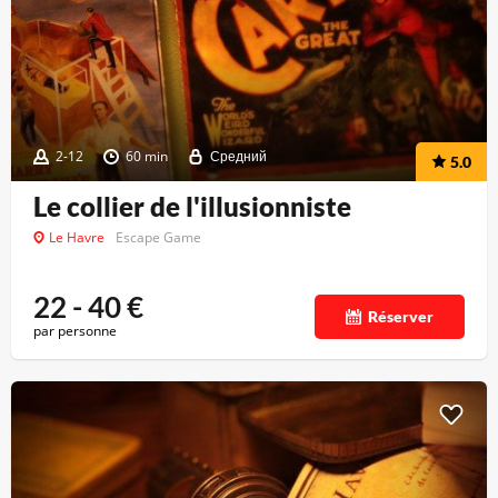
2-12
60 min
Средний
5.0
Le collier de l'illusionniste
Le Havre
Escape Game
22 - 40
€
Réserver
par personne