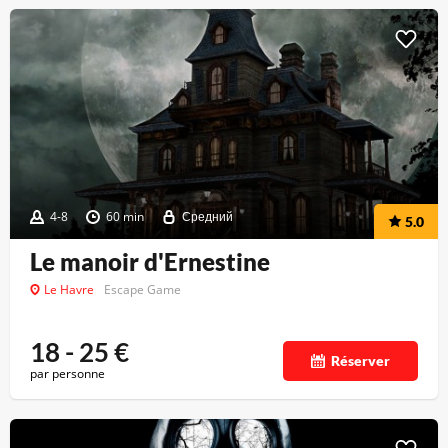
4-8
60 min
Средний
5.0
Le manoir d'Ernestine
Le Havre
Escape Game
18 - 25
€
Réserver
par personne