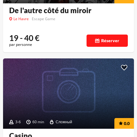
De l'autre côté du miroir
Le Havre
Escape Game
19 - 40
€
Réserver
par personne
3-6
60 min
Сложный
0.0
Casino