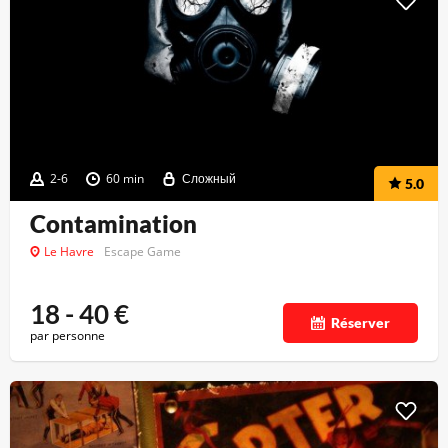
2-6
60 min
Сложный
5.0
Contamination
Le Havre
Escape Game
18 - 40
€
Réserver
par personne