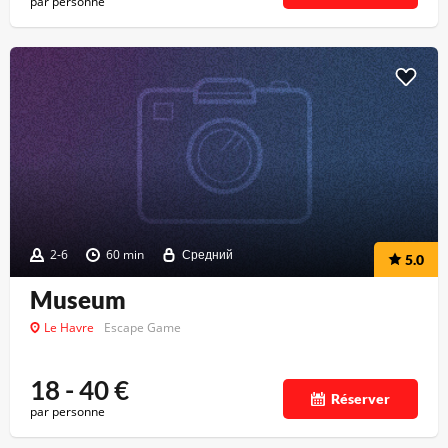
par personne
2-6
60 min
Средний
5.0
Museum
Le Havre
Escape Game
18 - 40
€
Réserver
par personne