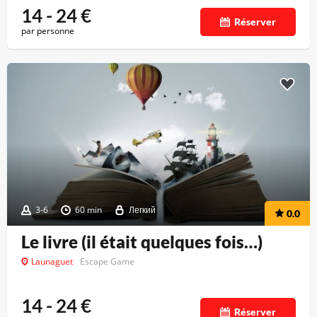
14 - 24
€
Réserver
par personne
3-6
60 min
Легкий
0.0
Le livre (il était quelques fois…)
Launaguet
Escape Game
14 - 24
€
Réserver