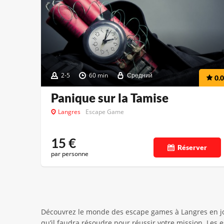
2-5
60 min
Средний
0.0
Panique sur la Tamise
Langres
Escape Game
15
€
Réserver
par personne
Découvrez le monde des escape games à Langres en jo
qu’il faudra résoudre pour réussir votre mission. Les 