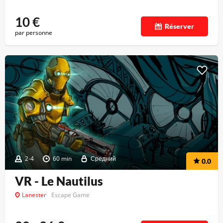
10
€
Réserver
par personne
2-4
60 min
Средний
0.0
VR - Le Nautilus
Lanester
Escape Game