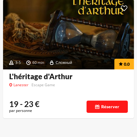
3-5
60 min
Сложный
0.0
L'héritage d'Arthur
Lanester
Escape Game
19 - 23
€
Réserver
par personne