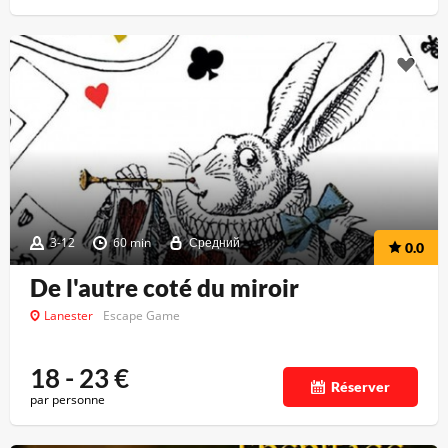
3-12
60 min
Средний
0.0
De l'autre coté du miroir
Lanester
Escape Game
18 - 23
€
Réserver
par personne