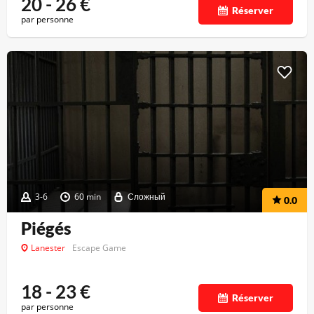
20 - 26
€
Réserver
par personne
3-6
60 min
Сложный
0.0
Piégés
Lanester
Escape Game
18 - 23
€
Réserver
par personne