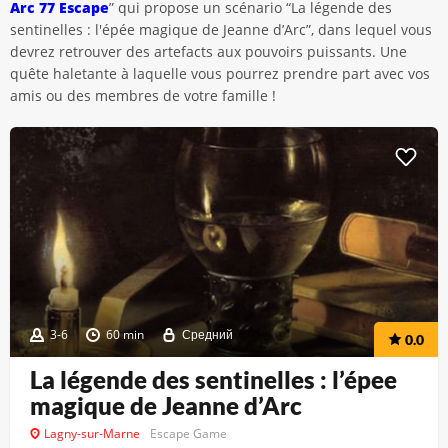
Arc 77 Escape
” qui propose un scénario “La légende des
sentinelles : l'épée magique de Jeanne d’Arc”, dans lequel vous
devrez retrouver des artefacts aux pouvoirs puissants. Une
quête haletante à laquelle vous pourrez prendre part avec vos
amis ou des membres de votre famille !
3-6
60 min
Средний
0.0
La légende des sentinelles : l’épee
magique de Jeanne d’Arc
Lagny-sur-Marne
Escape Game