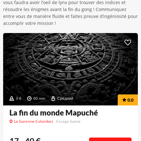
vous faudra avoir l’oeil de lynx pour trouver des indices et
résoudre les énigmes avant la fin du gong ! Communiquez
entre vous de manière fluide et faites preuve d’ingéniosité pour
accomplir votre mission !
3-6
60 min
Средний
0.0
La fin du monde Mapuché
La Garenne-Colombes
Escape Game