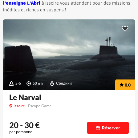
l'enseigne L'Abri
à Issoire vous attendent pour des missions
inédites et riches en suspens !
3-6
60 min
Средний
0.0
Le Narval
Issoire
Escape Game
20 - 30
€
Réserver
par personne