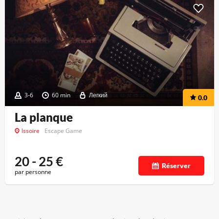
3-6
60 min
Легкий
0.0
La planque
Issoire
Escape Game
20 - 25
€
Réserver
par personne