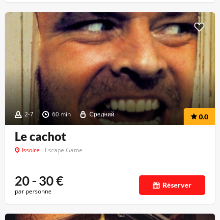
2-7
60 min
Средний
0.0
Le cachot
Issoire
Escape Game
20 - 30
€
Réserver
par personne