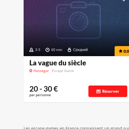
3-5
60 min
Средний
0.0
La vague du siècle
Hossegor
Escape Game
20 - 30
€
Réserver
par personne
Les escape games en France connaissent un grand succès,