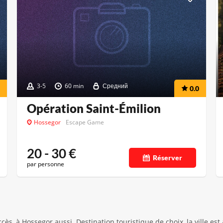
3-5
60 min
Средний
0.0
Opération Saint-Émilion
Hossegor
Escape Game
20 - 30
€
Réserver
par personne
 à Hossegor aussi. Destination touristique de choix, la ville est a