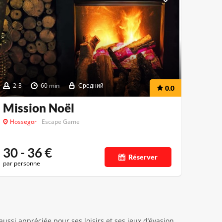
2-3
60 min
Средний
0.0
Mission Noël
Hossegor
Escape Game
30 - 36
€
Réserver
par personne
ussi appréciée pour ses loisirs et ses jeux d’évasion.